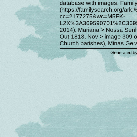
database with images, Famil
(https://familysearch.org/ar
cc=2177275&wc=M5FK-
L2X%3A369590701%2C3695
2014), Mariana > Nossa Sen
Out-1813, Nov > image 309 of
Church parishes), Minas Gera
Generated b