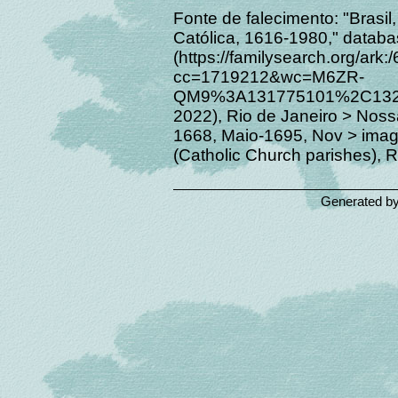
Fonte de falecimento: "Brasil,
Católica, 1616-1980," datab
(https://familysearch.org/ar
cc=1719212&wc=M6ZR-
QM9%3A131775101%2C1321
2022), Rio de Janeiro > Nos
1668, Maio-1695, Nov > imag
(Catholic Church parishes), R
Generated b