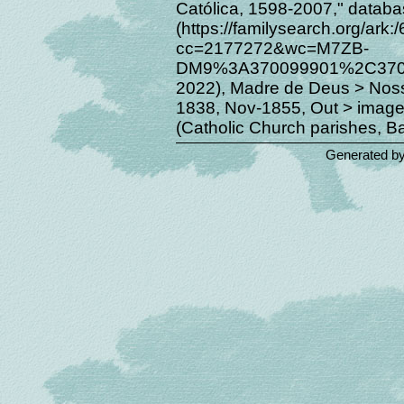
Católica, 1598-2007," datab
(https://familysearch.org/ar
cc=2177272&wc=M7ZB-
DM9%3A370099901%2C37009
2022), Madre de Deus > Nos
1838, Nov-1855, Out > image 
(Catholic Church parishes, Ba
Generated b