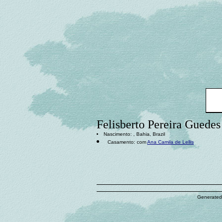
Felisberto Pereira Guedes
Nascimento: , Bahia, Brazil
Casamento: com
Ana Camila de Lellis
Generated