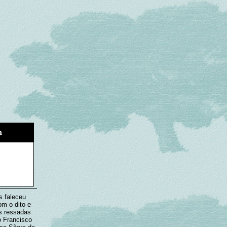
a
s faleceu
m o dito e
as ressadas
o Francisco