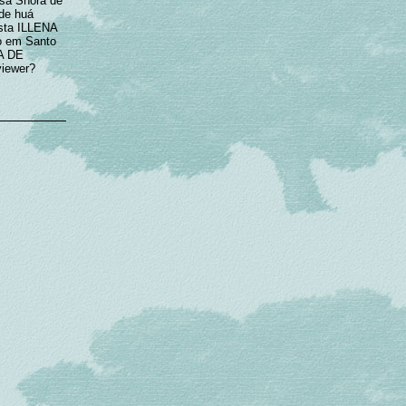
ssa Sñora de
de huá
Esta ILLENA
 em Santo
A DE
viewer?