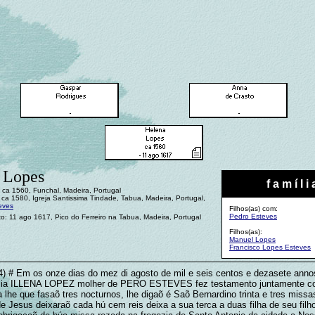
 Lopes
f a m í l i 
 ca 1560, Funchal, Madeira, Portugal
ca 1580, Igreja Santissima Tindade, Tabua, Madeira, Portugal,
eves
Filhos(as) com:
Pedro Esteves
o: 11 ago 1617, Pico do Ferreiro na Tabua, Madeira, Portugal
Filhos(as):
Manuel Lopes
Francisco Lopes Esteves
24) # Em os onze dias do mez di agosto de mil e seis centos e dezasete anno
ezia ILLENA LOPEZ molher de PERO ESTEVES fez testamento juntamente co
 lhe que fasaõ tres nocturnos, lhe digaõ é Saõ Bernardino trinta e tres miss
de Jesus deixaraõ cada hú cem reis deixa a sua terca a duas filha de seu filh