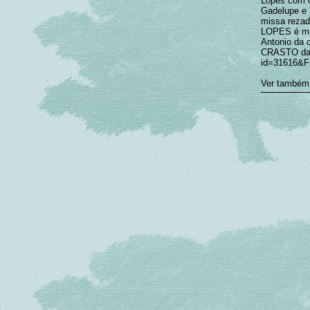
Lopes com o
Gadelupe e 
missa rezad
LOPES é m
Antonio da
CRASTO da f
id=31616&F
Ver também: