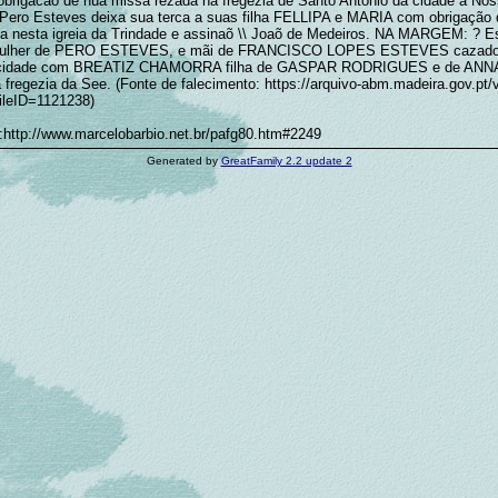
brigacaõ de húa missa rezada na fregezia de Santo Antonio da cidade a No
Pero Esteves deixa sua terca a suas filha FELLIPA e MARIA com obrigação 
a nesta igreia da Trindade e assinaõ \\ Joaõ de Medeiros. NA MARGEM: ? 
ulher de PERO ESTEVES, e mãi de FRANCISCO LOPES ESTEVES cazado
 cidade com BREATIZ CHAMORRA filha de GASPAR RODRIGUES e de ANN
regezia da See. (Fonte de falecimento: https://arquivo-abm.madeira.gov.pt/
ileID=1121238)
http://www.marcelobarbio.net.br/pafg80.htm#2249
Generated by
GreatFamily 2.2 update 2