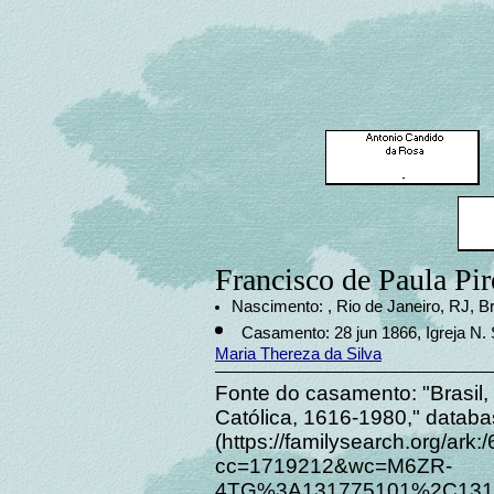
Francisco de Paula Pir
Nascimento: , Rio de Janeiro, RJ, Br
Casamento: 28 jun 1866, Igreja N. S
Maria Thereza da Silva
Fonte do casamento: "Brasil, 
Católica, 1616-1980," datab
(https://familysearch.org/ar
cc=1719212&wc=M6ZR-
4TG%3A131775101%2C1317