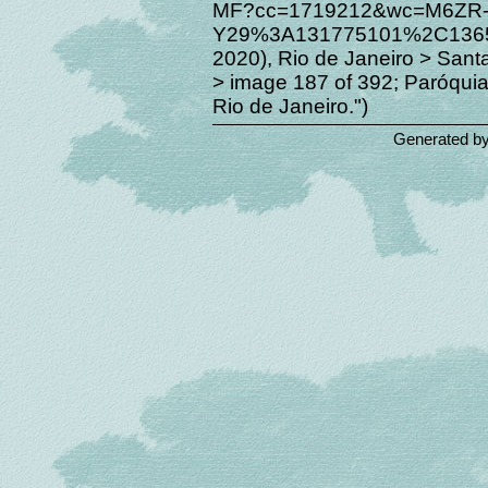
MF?cc=1719212&wc=M6ZR
Y29%3A131775101%2C13651
2020), Rio de Janeiro > Sant
> image 187 of 392; Paróquia
Rio de Janeiro.")
Generated b