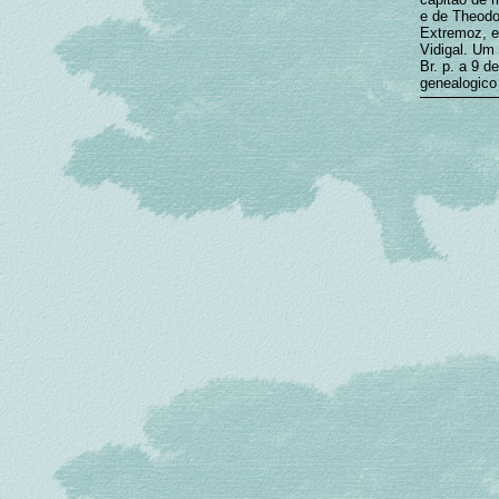
e de Theodo
Extremoz, e
Vidigal. Um
Br. p. a 9 d
genealogico