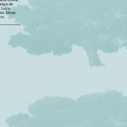
praça de
 Luiza
os Silvas.
co-