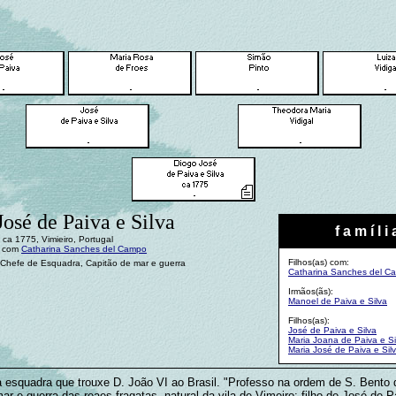
osé de Paiva e Silva
f a m í l i 
ca 1775, Vimieiro, Portugal
: com
Catharina Sanches del Campo
Filhos(as) com:
 Chefe de Esquadra, Capitão de mar e guerra
Catharina Sanches del C
Irmãos(ãs):
Manoel de Paiva e Silva
Filhos(as):
José de Paiva e Silva
Maria Joana de Paiva e Si
Maria José de Paiva e Sil
esquadra que trouxe D. João VI ao Brasil. "Professo na ordem de S. Bento 
ar e guerra das reaes fragatas, natural da vila de Vimeiro; filho de José de P