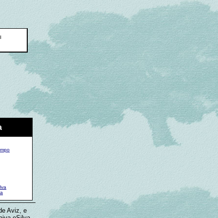
a
ampo
lva
va
de Aviz, e
aiva eSilva ,