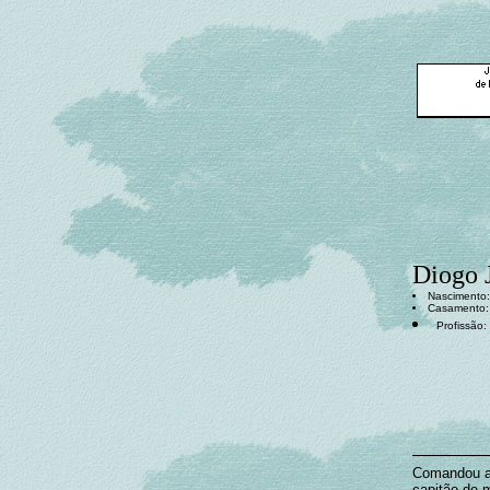
Diogo J
Nascimento: 
Casamento
Profissão:
Comandou a 
capitão de m