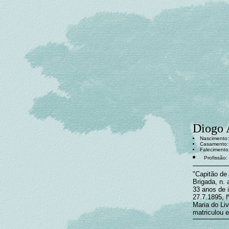
Diogo 
Nascimento:
Casamento: 
Falecimento
Profissão:
"Capitão de
Brigada, n. 
33 anos de i
27.7.1895, 
Maria do Li
matriculou 