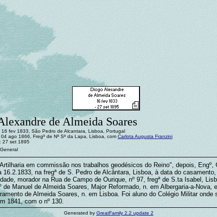
Alexandre de Almeida Soares
 16 fev 1833, São Pedro de Alcantara, Lisboa, Portugal
04 ago 1866, Fregª de Nª Sª da Lapa, Lisboa, com
Carlota Augusta Franzini
: 27 set 1895
 General
 Artilharia em commissão nos trabalhos geodésicos do Reino", depois, Engº, 
a 16.2.1833, na fregª de S. Pedro de Alcântara, Lisboa, à data do casamento, 
dade, morador na Rua de Campo de Ourique, nº 97, fregª de S.ta Isabel, Lisb
fº de Manuel de Almeida Soares, Major Reformado, n. em Albergaria-a-Nova, e
vramento de Almeida Soares, n. em Lisboa. Foi aluno do Colégio Militar onde 
em 1841, com o nº 130.
Generated by
GreatFamily 2.2 update 2