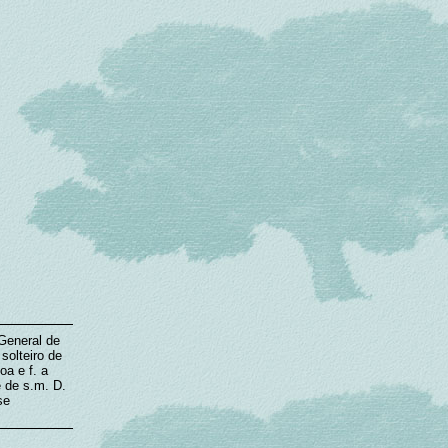
General de
solteiro de
oa e f. a
 de s.m. D.
se