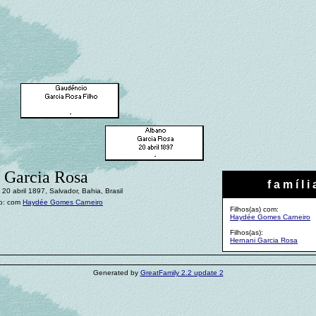
 Garcia Rosa
f a m í l i 
20 abril 1897, Salvador, Bahia, Brasil
o: com
Haydée Gomes Carneiro
Filhos(as) com:
Haydée Gomes Carneiro
Filhos(as):
Hernani Garcia Rosa
Generated by
GreatFamily 2.2 update 2