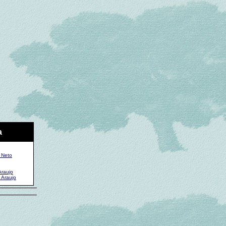
a
 Neto
Araujo
 Araujo