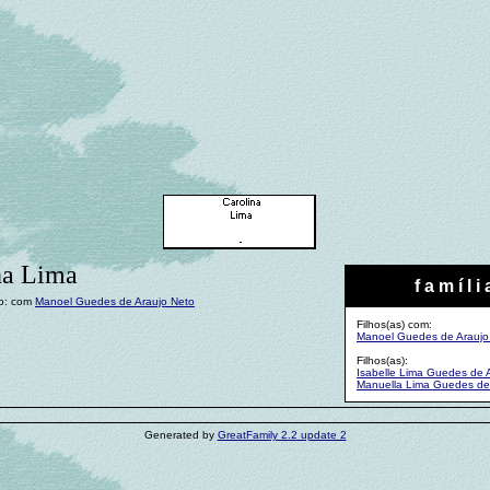
na Lima
f a m í l i 
o: com
Manoel Guedes de Araujo Neto
Filhos(as) com:
Manoel Guedes de Araujo
Filhos(as):
Isabelle Lima Guedes de 
Manuella Lima Guedes de
Generated by
GreatFamily 2.2 update 2