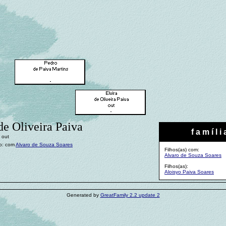
de Oliveira Paiva
f a m í l i 
 out
o: com
Alvaro de Souza Soares
Filhos(as) com:
Alvaro de Souza Soares
Filhos(as):
Aloisyo Paiva Soares
Generated by
GreatFamily 2.2 update 2