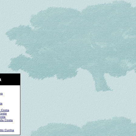
a
ha
ta
a Costa
Costa
osta
 da Costa
itto Cunha