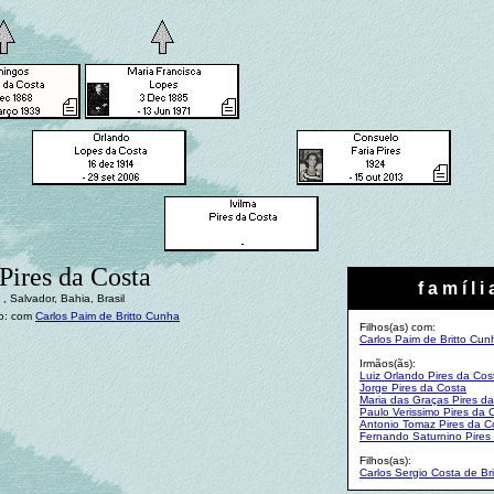
Pires da Costa
f a m í l i 
, Salvador, Bahia, Brasil
o: com
Carlos Paim de Britto Cunha
Filhos(as) com:
Carlos Paim de Britto Cun
Irmãos(ãs):
Luiz Orlando Pires da Cos
Jorge Pires da Costa
Maria das Graças Pires d
Paulo Verissimo Pires da 
Antonio Tomaz Pires da C
Fernando Saturnino Pires
Filhos(as):
Carlos Sergio Costa de Br