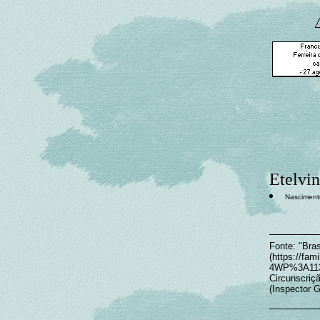
Etelvin
Nascimento
Fonte: "Bras
(https://f
4WP%3A1133
Circunscriç
(Inspector G