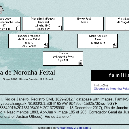
a de Noronha Feital
f a m í l i 
: 5 jun 1893, Rio de Janeiro, RJ, Brasil
Irmãos(ãs):
Oldemar de Noronha Feita
il, Rio de Janeiro, Registro Civil, 1829-2012," database with images, Family
amilysearch.org/ark:/61903/3:1:S3HY-6SVW-9D4?cc=1582573&wc=9GYF-
34201%2C135195401%2C137259901 : 18 December 2017), Rio de Janeiro 
ão > Nascimentos 1893, Abr-Jun > image 185 of 203; Corregedor Geral da Jus
eneral of Justice Offices), Rio de Janeiro."
Generated by
GreatFamily 2.2 update 2