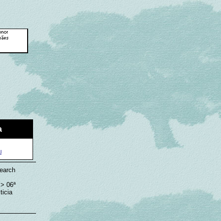
a
l
Search
> 06ª
ticia