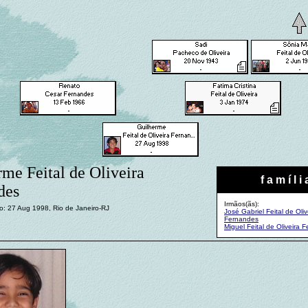
me Feital de Oliveira
f a m í l i 
des
Irmãos(ãs):
o: 27 Aug 1998, Rio de Janeiro-RJ
José Gabriel Feital de Oliv
Fernandes
Miguel Feital de Oliveira 