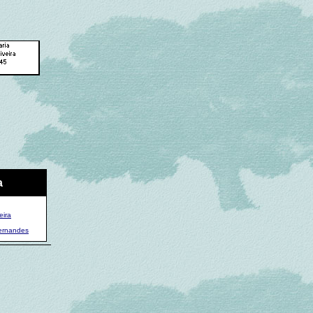
a
eira
Fernandes