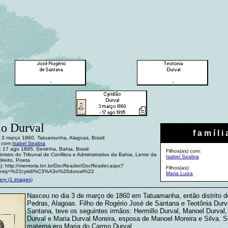
ão Durval
f a m í l i 
 3 março 1860, Tatuamunha, Alagoas, Brasil
: com
Isabel Seabra
 17 ago 1895, Serrinha, Bahia, Brasil
Filhos(as) com:
inistro do Tribunal de Conflitos e Administrativo da Bahia, Lente da
Isabel Seabra
ireito, Poeta
s): http://memoria.bn.br/DocReader/DocReader.aspx?
Filhos(as):
esq=%22cyridi%C3%A3o%20durval%22
Maria Luiza
ery (1 images)
Nasceu no dia 3 de março de 1860 em Tatuamanha, então distrito d
Pedras, Alagoas. Filho de Rogério José de Santana e Teotônia Durv
Santana, teve os seguintes irmãos: Hermillo Durval, Manoel Durval
Durval e Maria Durval Moreira, esposa de Manoel Moreira e Silva. 
materna era Maria do Carmo Durval.