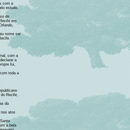
as com a
elo estudo,
rso de
 Recife em
Orlando,
seu nome ser
ecife.
nal, com a
declarar a
mpre fui,
 com toda a
epublicano
 do Recife,
tas da
 nos atos
 Santa
com a bela
alagoano,