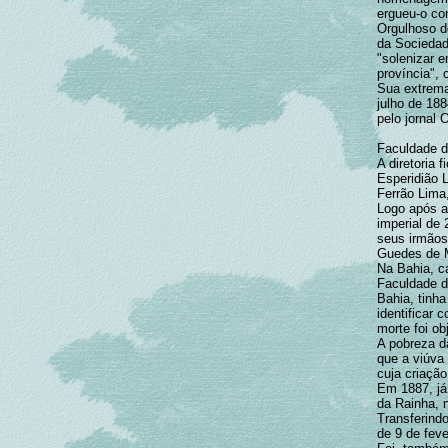
ergueu-o co
Orgulhoso de
da Sociedad
"solenizar 
província",
Sua extremad
julho de 188
pelo jornal 
Faculdade de
A diretoria 
Esperidião L
Ferrão Lima,
Logo após a
imperial de 
seus irmãos
Guedes de M
Na Bahia, c
Faculdade d
Bahia, tinh
identificar 
morte foi o
A pobreza da
que a viúva
cuja criação
Em 1887, já
da Rainha, 
Transferindo
de 9 de feve