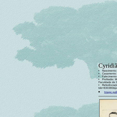
Cyridi
Nascimento:
Casamento
Falecimento:
Profissão: M
Faculdade de D
Referência(
bib=830380&p
Image gall