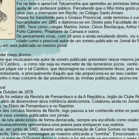
Foi na bela e aprazível Tatuamunha que aprendeu as primeiras letr
ajuda de um professor público. Percebendo que o filho tinha gosto p
seus pais o internaram em Recife, no Colégio Santo Amaro.
Depois foi transferido para o Ginásio Provincial, onde terminou o cu
humanidades em 1881 e diplomou-se em Direito pela Faculdade de
1885. Teve como colegas Martins Júnior, Clóvis Bevilacqua, Arthur 
Porto Carneiro, Phaelante da Camara e outros.
De pensamento vivaz, com 18 anos e ainda estudando direito, viu 
citado como o possível autor de um soneto publicado no Jornal do R
u em nota publicada no mesmo jornal:
der meus direitos.
e que inculcaram-me autor de soneto publicado anteontem nesse mesmo jor
 O Católico, - e como não seja eu merecedor de tão temerários juízos, venho 
ue julgue ser o tal Católico, que desimagine-se completamente disso, pois se
protestante, e principalmente d'aquilo que não proporciona-se ao meu caráter.
nho o mau costume de dar pseudônimos às minhas publicações, assino-me
val
de Outubro de 1878.
do foi redator da Revista de Pernambuco e da A República, órgão do Clube R
lém de desenvolver ativa militância abolicionista. Colaborou ainda no Jornal
a, no Diário de Pernambuco e no Repórter.
 dos círculos literários de Recife, logo passou a ser conhecido entre os poe
er seus sonetos publicados nos jornais.
o da luta abolicionista de forma destacada, sempre era escolhido como orador
invariavelmente apresentava uma poesia para enriquecer sua oratória.
ue, em junho de 1882, durante uma apresentação de Carlos Gomes no teatro
ecife, falou em homenagem ao maestro utilizando a "torrinha". Emocionado 
o autor de O Guarani deixou o púlpito e foi até onde se encontrava o poeta 