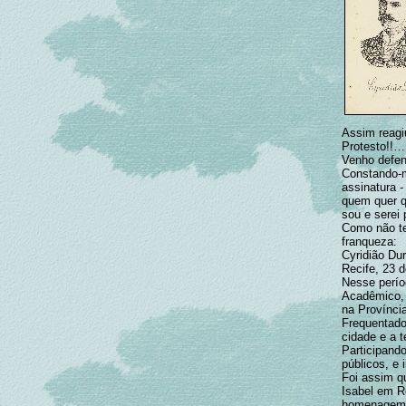
Assim reagi
Protesto!!…
Venho defen
Constando-m
assinatura -
quem quer q
sou e serei 
Como não te
franqueza:
Cyridião Dur
Recife, 23 
Nesse perío
Acadêmico, a
na Provínci
Frequentador
cidade e a t
Participand
públicos, e 
Foi assim q
Isabel em R
homenagem, 