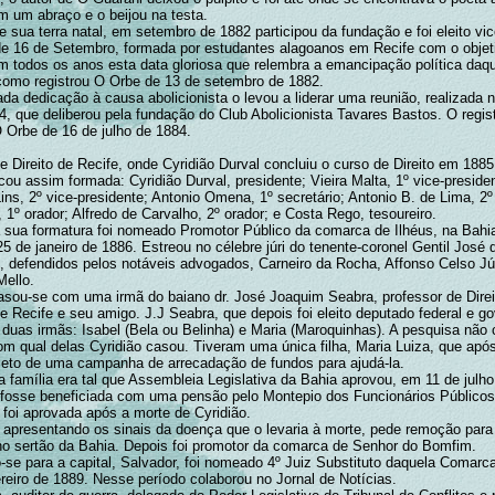
m um abraço e o beijou na testa.
 sua terra natal, em setembro de 1882 participou da fundação e foi eleito vi
e 16 de Setembro, formada por estudantes alagoanos em Recife com o objet
em todos os anos esta data gloriosa que relembra a emancipação política daq
 como registrou O Orbe de 13 de setembro de 1882.
a dedicação à causa abolicionista o levou a liderar uma reunião, realizada n
4, que deliberou pela fundação do Club Abolicionista Tavares Bastos. O registr
O Orbe de 16 de julho de 1884.
 Direito de Recife, onde Cyridião Durval concluiu o curso de Direito em 1885
ficou assim formada: Cyridião Durval, presidente; Vieira Malta, 1º vice-preside
ins, 2º vice-presidente; Antonio Omena, 1º secretário; Antonio B. de Lima, 2º 
 1º orador; Alfredo de Carvalho, 2º orador; e Costa Rego, tesoureiro.
 sua formatura foi nomeado Promotor Público da comarca de Ilhéus, na Bahia
25 de janeiro de 1886. Estreou no célebre júri do tenente-coronel Gentil José 
, defendidos pelos notáveis advogados, Carneiro da Rocha, Affonso Celso Jún
ello.
asou-se com uma irmã do baiano dr. José Joaquim Seabra, professor de Direi
e Recife e seu amigo. J.J Seabra, que depois foi eleito deputado federal e g
a duas irmãs: Isabel (Bela ou Belinha) e Maria (Maroquinhas). A pesquisa não
com qual delas Cyridião casou. Tiveram uma única filha, Maria Luiza, que apó
bjeto de uma campanha de arrecadação de fundos para ajudá-la.
 família era tal que Assembleia Legislativa da Bahia aprovou, em 11 de julho
 fosse beneficiada com uma pensão pelo Montepio dos Funcionários Públicos
 foi aprovada após a morte de Cyridião.
 apresentando os sinais da doença que o levaria à morte, pede remoção para
no sertão da Bahia. Depois foi promotor da comarca de Senhor do Bomfim.
-se para a capital, Salvador, foi nomeado 4º Juiz Substituto daquela Comarc
reiro de 1889. Nesse período colaborou no Jornal de Notícias.