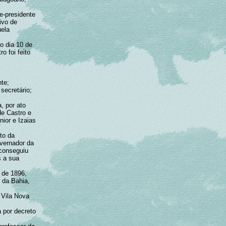
ce-presidente
ivo de
uela
o dia 10 de
o foi feito
nte;
secretário;
, por ato
de Castro e
ior e Izaias
to da
overnador da
 conseguiu
s a sua
 de 1896,
 da Bahia,
 Vila Nova
a por decreto