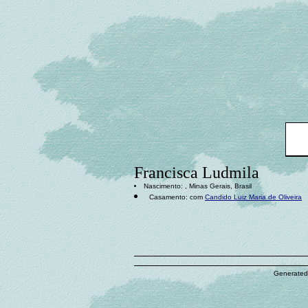
Francisca Ludmila
Nascimento: , Minas Gerais, Brasil
Casamento: com
Candido Luiz Maria de Oliveira
Generated