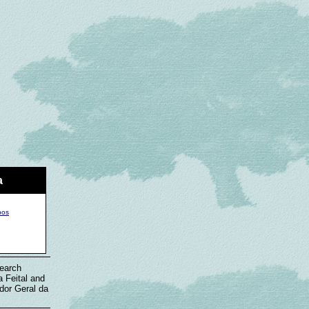
a
pos
Search
 Feital and
edor Geral da