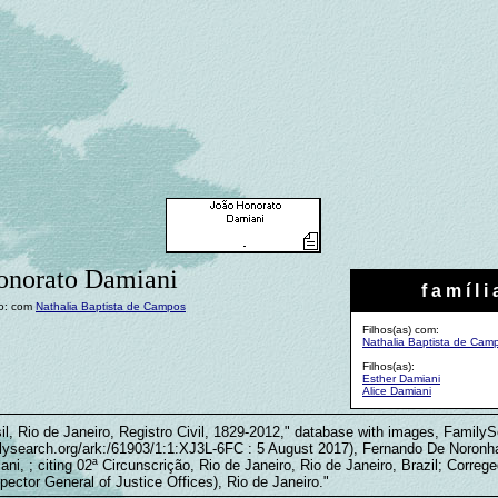
onorato Damiani
f a m í l i 
o: com
Nathalia Baptista de Campos
Filhos(as) com:
Nathalia Baptista de Cam
Filhos(as):
Esther Damiani
Alice Damiani
il, Rio de Janeiro, Registro Civil, 1829-2012," database with images, Family
milysearch.org/ark:/61903/1:1:XJ3L-6FC : 5 August 2017), Fernando De Noronha
ni, ; citing 02ª Circunscrição, Rio de Janeiro, Rio de Janeiro, Brazil; Correg
spector General of Justice Offices), Rio de Janeiro."