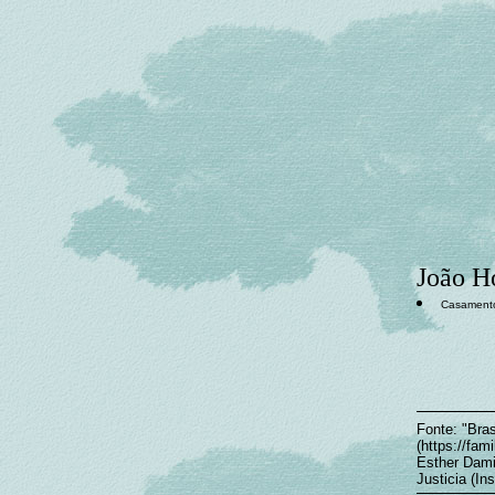
João H
Casament
Fonte: "Bras
(https://fa
Esther Damia
Justicia (In