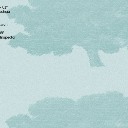
> 01ª
sticia
earch
08ª
(Inspector