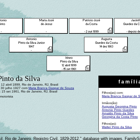
Pinto da Silva
f a m í l i 
12 abril 1899, Rio de Janeiro, RJ, Brasil
 30 julho 1927 com
Maria Branca Gaspar de Souza
 15 set 1961, Rio de Janeiro, RJ, Brasil
Filhos(as) com:
Maria Branca Gaspar de 
 motorista
Irmãos(ãs):
Augusta Georgina Pinto
Antonio Pinto Guedes
Arnaldo Pinto da Silva
Georgina da Costa Pinto
Filhos(as):
Walter Pinto da Silva
il, Rio de Janeiro, Registro Civil, 1829-2012," database with images, Family