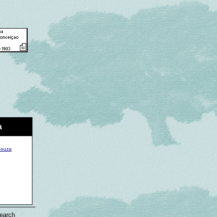
a
Souza
Search