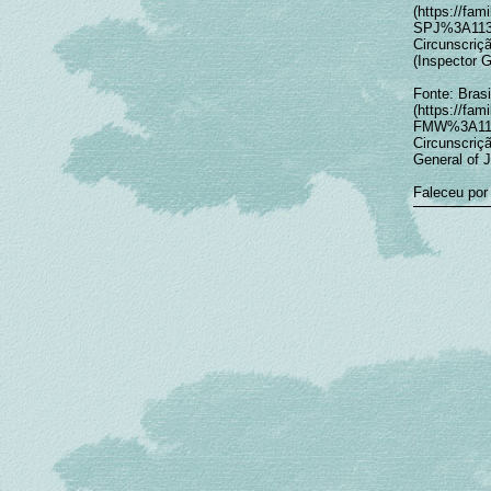
(https://fa
SPJ%3A1133
Circunscriç
(Inspector G
Fonte: Brasi
(https://fa
FMW%3A1133
Circunscriçã
General of J
Faleceu por 