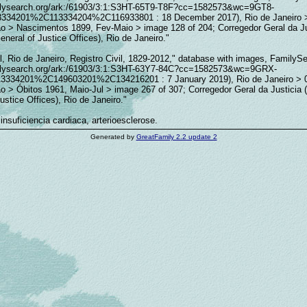
milysearch.org/ark:/61903/3:1:S3HT-65T9-T8F?cc=1582573&wc=9GT8-
34201%2C113334204%2C116933801 : 18 December 2017), Rio de Janeiro 
ão > Nascimentos 1899, Fev-Maio > image 128 of 204; Corregedor Geral da Ju
eneral of Justice Offices), Rio de Janeiro."
l, Rio de Janeiro, Registro Civil, 1829-2012," database with images, FamilyS
milysearch.org/ark:/61903/3:1:S3HT-63Y7-84C?cc=1582573&wc=9GRX-
34201%2C149603201%2C134216201 : 7 January 2019), Rio de Janeiro > 
o > Óbitos 1961, Maio-Jul > image 267 of 307; Corregedor Geral da Justicia 
ustice Offices), Rio de Janeiro."
insuficiencia cardiaca, arterioesclerose.
Generated by
GreatFamily 2.2 update 2