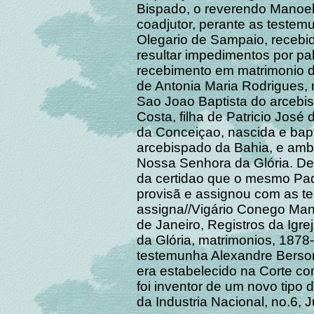
Bispado, o reverendo Manoe
coadjutor, perante as testem
Olegario de Sampaio, receb
resultar impedimentos por pal
recebimento em matrimonio de
de Antonia Maria Rodrigues, 
Sao Joao Baptista do arceb
Costa, filha de Patricio José 
da Conceiçao, nascida e bap
arcebispado da Bahia, e amb
Nossa Senhora da Glória. De
da certidao que o mesmo Pa
provisã e assignou com as 
assigna//Vigário Conego Mano
de Janeiro, Registros da Igr
da Glória, matrimonios, 1878
testemunha Alexandre Berson
era estabelecido na Corte com
foi inventor de um novo tipo 
da Industria Nacional, no.6, 