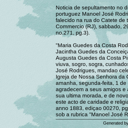
Noticia de sepultamento no 
portuguez Manoel José Rodri
falecido na rua do Catete de 
Commercio (RJ), sabbado, 29
no.271, pg.3).
"Maria Guedes da Costa Rodri
Jacintha Guedes da Conceiçao
Augusta Guedes da Costa Pi
viuva, sogro, sogra, cunhad
José Rodrigues, mandao cele
Igreja de Nossa Senhora da 
amanha, segunda-feita, 1 de 
agradecem a seus amigos e 
sua ultima morada, e de novo
este acto de caridade e relig
anno 1883, ediçao 00270, pg
sob a rubrica "Manoel José R
Generated b