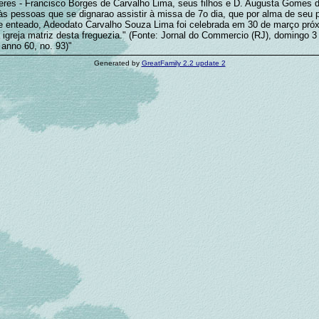
feres - Francisco Borges de Carvalho Lima, seus filhos e D. Augusta Gomes 
s pessoas que se dignarao assistir à missa de 7o dia, que por alma de seu 
o e enteado, Adeodato Carvalho Souza Lima foi celebrada em 30 de março pró
igreja matriz desta freguezia." (Fonte: Jornal do Commercio (RJ), domingo 3 
 anno 60, no. 93)"
Generated by
GreatFamily 2.2 update 2