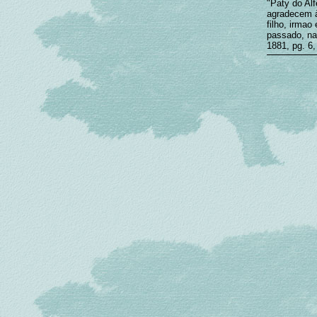
"Paty do Al
agradecem à
filho, irma
passado, na 
1881, pg. 6,