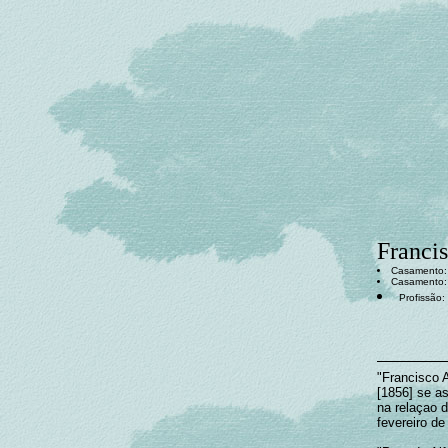
Franci
Casamento
Casamento
Profissão:
"Francisco A
[1856] se a
na relaçao d
fevereiro de