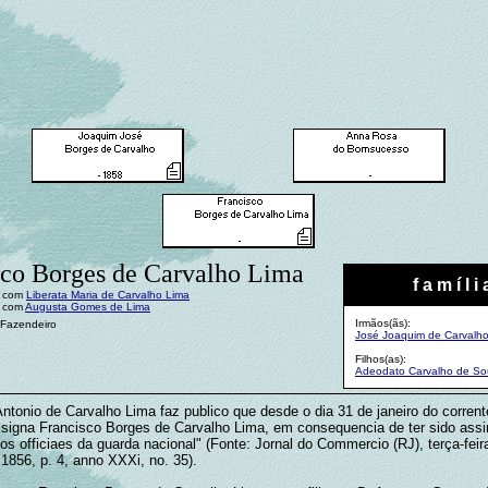
sco Borges de Carvalho Lima
f a m í l i 
: com
Liberata Maria de Carvalho Lima
: com
Augusta Gomes de Lima
Irmãos(ãs):
 Fazendeiro
José Joaquim de Carvalh
Filhos(as):
Adeodato Carvalho de So
ntonio de Carvalho Lima faz publico que desde o dia 31 de janeiro do corren
ssigna Francisco Borges de Carvalho Lima, em consequencia de ter sido ass
os officiaes da guarda nacional" (Fonte: Jornal do Commercio (RJ), terça-feir
 1856, p. 4, anno XXXi, no. 35).