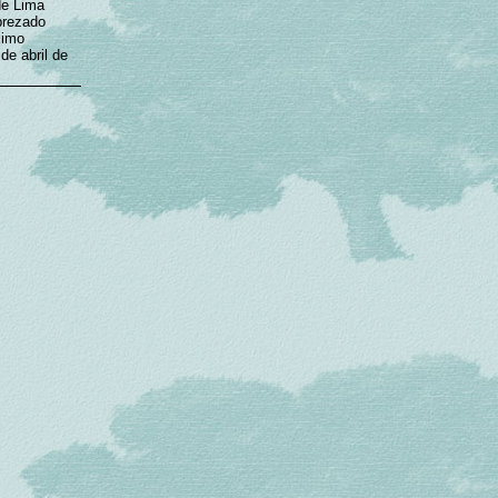
de Lima
prezado
ximo
de abril de