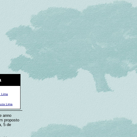
a
o Lima
uza Lima
te anno
im proposto
a, 5 de