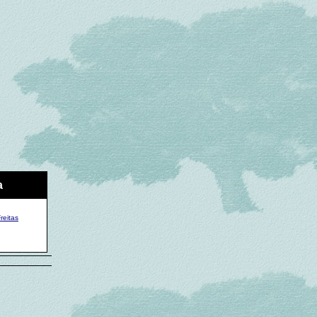
a
reitas