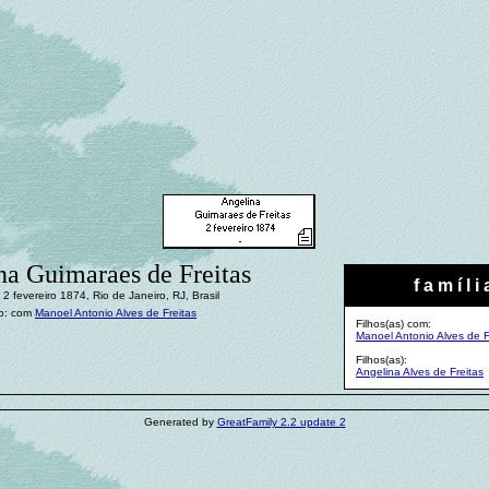
na Guimaraes de Freitas
f a m í l i 
2 fevereiro 1874, Rio de Janeiro, RJ, Brasil
o: com
Manoel Antonio Alves de Freitas
Filhos(as) com:
Manoel Antonio Alves de F
Filhos(as):
Angelina Alves de Freitas
Generated by
GreatFamily 2.2 update 2