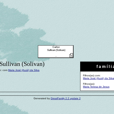
Sullivan (Solivan)
f a m í l i 
o: com
Maria José (Auzé) da Silva
Filhos(as) com:
Maria José (Auzé) da Silv
Filhos(as):
Maria Teresa de Jesus
Generated by
GreatFamily 2.2 update 2