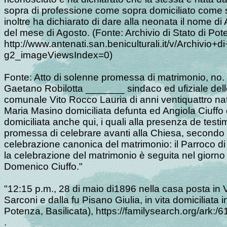
sopra di professione come sopra domiciliato come so
inoltre ha dichiarato di dare alla neonata il nome di
del mese di Agosto. (Fonte: Archivio di Stato di Pot
http://www.antenati.san.beniculturali.it/v/Archivi
g2_imageViewsIndex=0)
Fonte: Atto di solenne promessa di matrimonio, no. d
Gaetano Robilotta _______ sindaco ed ufiziale dello
comunale Vito Rocco Lauria di anni ventiquattro nato
Maria Masino domiciliata defunta ed Angiola Ciuffo di
domiciliata anche qui, i quali alla presenza de testi
promessa di celebrare avanti alla Chiesa, secondo le 
celebrazione canonica del matrimonio: il Parroco di S
la celebrazione del matrimonio è seguita nel giorno
Domenico Ciuffo."
"12:15 p.m., 28 di maio di1896 nella casa posta in Vi
Sarconi e dalla fu Pisano Giulia, in vita domiciliata 
Potenza, Basilicata), https://familysearch.org/ark
.